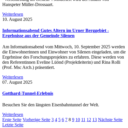
Hanspeter Müller-Drossaart.
Weiterlesen
10. August 2025
Informationsabend Gutes Altern im Urner Berggebiet -
Ergebnisse aus der Gemeinde Silenen
Am Informationsabend vom Mittwoch, 10. September 2025 werden
die Einwohnerinnen und Einwohner von Silenen eingeladen, um die
Ergebnisse des Forschungsprojektes zu erfahren. Diese werden von
den Referentinnen Eveline Lüönd (Projektleiterin) und Rina Rolli
(Prof. Msc Arch.) präsentiert.
Weiterlesen
07. August 2025
Gotthard-Tunnel-Erlebnis
Besuchen Sie den längsten Eisenbahntunnel der Welt.
Weiterlesen
Erste Seite
Vorherige Seite
3
4
5
6
7
8
9
10
11
12
13
Nächste Seite
Letzte Seite