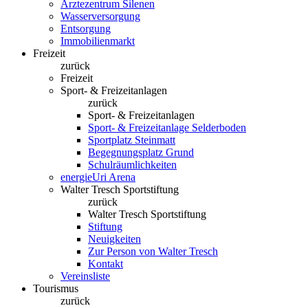
Ärztezentrum Silenen
Wasserversorgung
Entsorgung
Immobilienmarkt
Freizeit
zurück
Freizeit
Sport- & Freizeitanlagen
zurück
Sport- & Freizeitanlagen
Sport- & Freizeitanlage Selderboden
Sportplatz Steinmatt
Begegnungsplatz Grund
Schulräumlichkeiten
energieUri Arena
Walter Tresch Sportstiftung
zurück
Walter Tresch Sportstiftung
Stiftung
Neuigkeiten
Zur Person von Walter Tresch
Kontakt
Vereinsliste
Tourismus
zurück