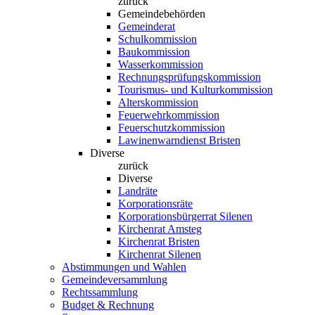
zurück
Gemeindebehörden
Gemeinderat
Schulkommission
Baukommission
Wasserkommission
Rechnungsprüfungskommission
Tourismus- und Kulturkommission
Alterskommission
Feuerwehrkommission
Feuerschutzkommission
Lawinenwarndienst Bristen
Diverse
zurück
Diverse
Landräte
Korporationsräte
Korporationsbürgerrat Silenen
Kirchenrat Amsteg
Kirchenrat Bristen
Kirchenrat Silenen
Abstimmungen und Wahlen
Gemeindeversammlung
Rechtssammlung
Budget & Rechnung