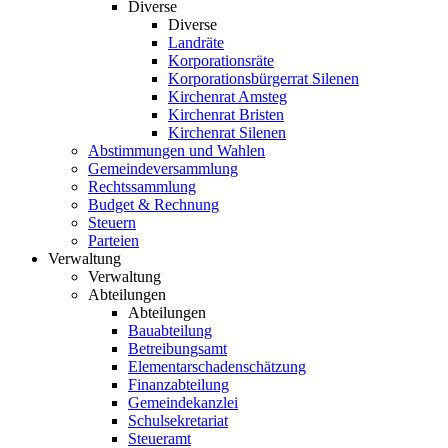
Diverse
Diverse
Landräte
Korporationsräte
Korporationsbürgerrat Silenen
Kirchenrat Amsteg
Kirchenrat Bristen
Kirchenrat Silenen
Abstimmungen und Wahlen
Gemeindeversammlung
Rechtssammlung
Budget & Rechnung
Steuern
Parteien
Verwaltung
Verwaltung
Abteilungen
Abteilungen
Bauabteilung
Betreibungsamt
Elementarschadenschätzung
Finanzabteilung
Gemeindekanzlei
Schulsekretariat
Steueramt