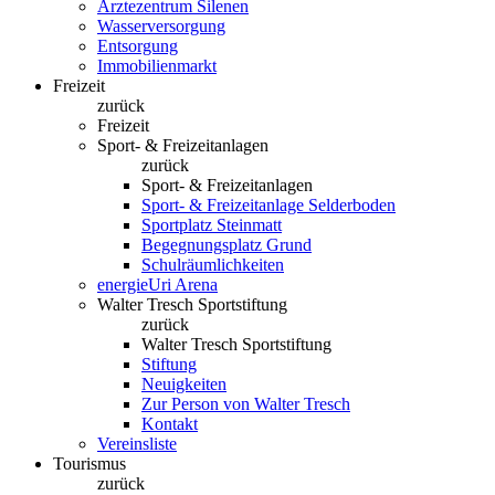
Ärztezentrum Silenen
Wasserversorgung
Entsorgung
Immobilienmarkt
Freizeit
zurück
Freizeit
Sport- & Freizeitanlagen
zurück
Sport- & Freizeitanlagen
Sport- & Freizeitanlage Selderboden
Sportplatz Steinmatt
Begegnungsplatz Grund
Schulräumlichkeiten
energieUri Arena
Walter Tresch Sportstiftung
zurück
Walter Tresch Sportstiftung
Stiftung
Neuigkeiten
Zur Person von Walter Tresch
Kontakt
Vereinsliste
Tourismus
zurück