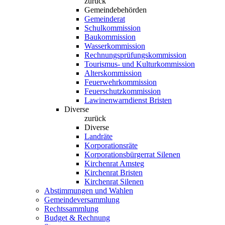
zurück
Gemeindebehörden
Gemeinderat
Schulkommission
Baukommission
Wasserkommission
Rechnungsprüfungskommission
Tourismus- und Kulturkommission
Alterskommission
Feuerwehrkommission
Feuerschutzkommission
Lawinenwarndienst Bristen
Diverse
zurück
Diverse
Landräte
Korporationsräte
Korporationsbürgerrat Silenen
Kirchenrat Amsteg
Kirchenrat Bristen
Kirchenrat Silenen
Abstimmungen und Wahlen
Gemeindeversammlung
Rechtssammlung
Budget & Rechnung