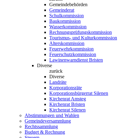
Gemeindebehörden
Gemeinderat
Schulkommission
Baukommission
Wasserkommission
Rechnungsprüfungskommission
Tourismus- und Kulturkommission
Alterskommission
Feuerwehrkommission
Feuerschutzkommission
Lawinenwarndienst Bristen
Diverse
zurück
Diverse
Landräte
Korporationsräte
Korporationsbürgerrat Silenen
Kirchenrat Amsteg
Kirchenrat Bristen
Kirchenrat Silenen
Abstimmungen und Wahlen
Gemeindeversammlung
Rechtssammlung
Budget & Rechnung
Steuern