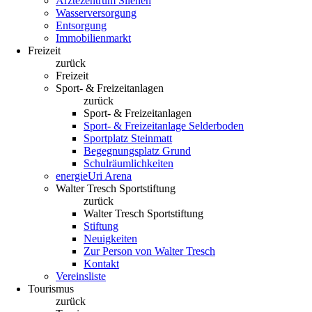
Ärztezentrum Silenen
Wasserversorgung
Entsorgung
Immobilienmarkt
Freizeit
zurück
Freizeit
Sport- & Freizeitanlagen
zurück
Sport- & Freizeitanlagen
Sport- & Freizeitanlage Selderboden
Sportplatz Steinmatt
Begegnungsplatz Grund
Schulräumlichkeiten
energieUri Arena
Walter Tresch Sportstiftung
zurück
Walter Tresch Sportstiftung
Stiftung
Neuigkeiten
Zur Person von Walter Tresch
Kontakt
Vereinsliste
Tourismus
zurück