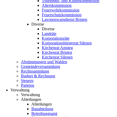
Tourismus- und Kulturkommission
Alterskommission
Feuerwehrkommission
Feuerschutzkommission
Lawinenwarndienst Bristen
Diverse
Diverse
Landräte
Korporationsräte
Korporationsbürgerrat Silenen
Kirchenrat Amsteg
Kirchenrat Bristen
Kirchenrat Silenen
Abstimmungen und Wahlen
Gemeindeversammlung
Rechtssammlung
Budget & Rechnung
Steuern
Parteien
Verwaltung
Verwaltung
Abteilungen
Abteilungen
Bauabteilung
Betreibungsamt